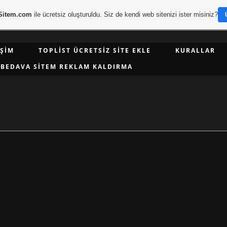
Sitem.com
ile ücretsiz oluşturuldu. Siz de kendi web sitenizi ister misiniz?
IŞIM
TOPLIST ÜCRETSIZ SITE EKLE
KURALLAR
BEDAVA SITEM REKLAM KALDIRMA